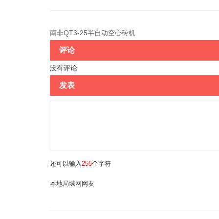
南非QT3-25半自动空心砖机
评论
没有评论
发表
还可以输入
255
个字符
本地局域网网友