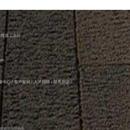
镇桃源工业区
com
频中心
/
客户案例
/
人才招聘
/
联系华源
/
福建砖机
泉州砖机