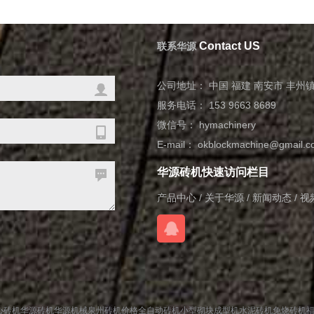
Contact US
联系华源
公司地址： 中国 福建 南安市 丰州
服务电话： 153 9663 8689
微信号： hymachinery
E-mail： okblockmachine@gmail.
华源砖机快速访问栏目
产品中心
/
关于华源
/
新闻动态
/
视
心砖机
华源砖机
华源机械
泉州砖机价格
全自动砖机
小型砌块成型机
水泥砖机
免烧砖机