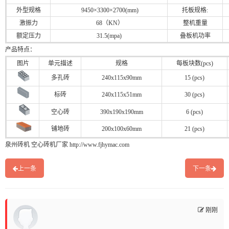
外型规格
9450×3300×2700(mm)
托板规格:
激振力
68（KN）
整机重量
额定压力
31.5(mpa)
叠板机功率
产品特点：
图片
单元描述
规格
每板块数(pcs)
多孔砖
240x115x90mm
15 (pcs)
标砖
240x115x51mm
30 (pcs)
空心砖
390x190x190mm
6 (pcs)
铺地砖
200x100x60mm
21 (pcs)
泉州砖机
空心砖机厂家
http://www.fjhymac.com
上一条
下一条
刚刚