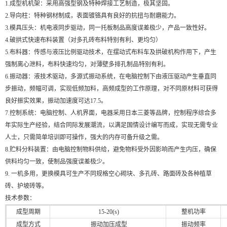
1.成型机机架：采用高强型钢及特种焊接工艺制造，极其坚固。
2.导向柱：特种钢材制成，表面镀铬具有良好的抗扭与耐磨能力。
3.模具压头：机电液同步驱动，同一托板制品高度误差极少，产品一致性好。
4.破拱式快速布料装置（对多孔砖布料特别有利、更均匀）
5.布料器：传感与液压比例驱动技术，在摆动式布料车及拱破机构作用下，产生
强制离心泄料，布料快速均匀，对薄壁多排孔制品特别有利。
6.振动器：液技术驱动，多源式振动系统，在电脑控制下由液压驱动产生垂直同
步振动，频幅可调，实现低频加料，高频成型的工作原理，对不同原材料可获得
良好振实效果，振动加速度可达17.5。
7.控制系统：电脑控制、人机界面，电器采用日本三菱等品牌，控制程序综合多
年实际生产经验，结合同际发展潮流，以满足国情设计编写而成，实现无需专业
人士，只需简单培训即可操作，强大的内存可备升级之需。
8.贮料分料装置：由电脑控制物料供给，避免物料受外因影响而产生内压，确保
供料均匀一致，使制品强度误差极少。
9. 一机多用，更换模具可生产不同规格空心砌块、多孔砖、路面砖及各种植草
砖、护坡砖等。
技术参数：
成型周期
15-20(s)
整机功率
成型方式
振动加压成型
振动频率